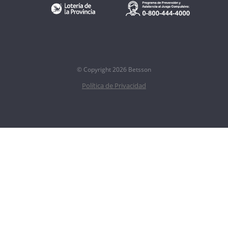
© Copyright
2026
Betsson
Política de Privacidad