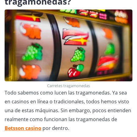
tragamonedas?
Carretes tragamonedas
Todo sabemos como lucen las tragamonedas. Ya sea
en casinos en línea o tradicionales, todos hemos visto
una de estas máquinas. Sin embargo, pocos entienden
realmente como funcionan las tragamonedas de
Betsson casino
por dentro.