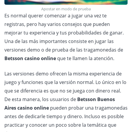
Apostar en modo de prueba
Es normal querer comenzar a jugar una vez te
registras, pero hay varios consejos que pueden
mejorar tu experiencia y tus probabilidades de ganar.
Una de las más importantes consiste en jugar las
versiones demo o de prueba de las tragamonedas de
Betsson casino online
que te llamen la atención.
Las versiones demo ofrecen la misma experiencia de
juego y funciones que la versión normal. Lo único en lo
que se diferencia es que no se juega con dinero real.
De esta manera, los usuarios de
Betsson Buenos
Aires casino
online
pueden probar una tragamonedas
antes de dedicarle tiempo y dinero. Incluso es posible
practicar y conocer un poco sobre la temática que