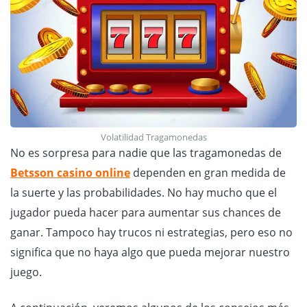
Volatilidad Tragamonedas
No es sorpresa para nadie que las tragamonedas de
Betsson casino online
dependen en gran medida de
la suerte y las probabilidades. No hay mucho que el
jugador pueda hacer para aumentar sus chances de
ganar. Tampoco hay trucos ni estrategias, pero eso no
significa que no haya algo que pueda mejorar nuestro
juego.