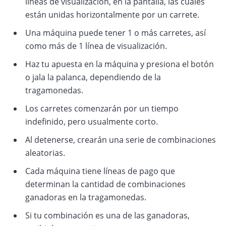
líneas de visualización, en la pantalla, las cuales
están unidas horizontalmente por un carrete.
Una máquina puede tener 1 o más carretes, así
como más de 1 línea de visualización.
Haz tu apuesta en la máquina y presiona el botón
o jala la palanca, dependiendo de la
tragamonedas.
Los carretes comenzarán por un tiempo
indefinido, pero usualmente corto.
Al detenerse, crearán una serie de combinaciones
aleatorias.
Cada máquina tiene líneas de pago que
determinan la cantidad de combinaciones
ganadoras en la tragamonedas.
Si tu combinación es una de las ganadoras,