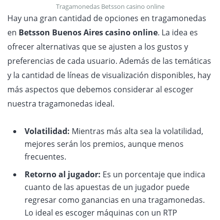
Tragamonedas Betsson casino online
Hay una gran cantidad de opciones en tragamonedas
en
Betsson Buenos Aires casino online
. La idea es
ofrecer alternativas que se ajusten a los gustos y
preferencias de cada usuario. Además de las temáticas
y la cantidad de líneas de visualización disponibles, hay
más aspectos que debemos considerar al escoger
nuestra tragamonedas ideal.
Volatilidad:
Mientras más alta sea la volatilidad,
mejores serán los premios, aunque menos
frecuentes.
Retorno al jugador:
Es un porcentaje que indica
cuanto de las apuestas de un jugador puede
regresar como ganancias en una tragamonedas.
Lo ideal es escoger máquinas con un RTP