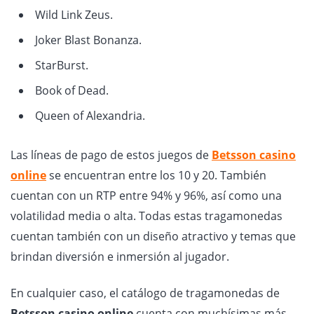
Wild Link Zeus.
Joker Blast Bonanza.
StarBurst.
Book of Dead.
Queen of Alexandria.
Las líneas de pago de estos juegos de
Betsson casino
online
se encuentran entre los 10 y 20. También
cuentan con un RTP entre 94% y 96%, así como una
volatilidad media o alta. Todas estas tragamonedas
cuentan también con un diseño atractivo y temas que
brindan diversión e inmersión al jugador.
En cualquier caso, el catálogo de tragamonedas de
Betsson casino online
cuenta con muchísimas más