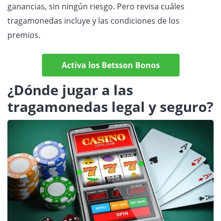
ganancias, sin ningún riesgo. Pero revisa cuáles
tragamonedas incluye y las condiciones de los
premios.
Activa los Betsson Bonos
¿Dónde jugar a las
tragamonedas legal y seguro?