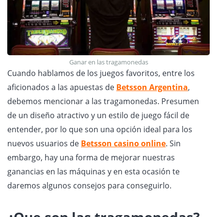
Ganar en las tragamonedas
Cuando hablamos de los juegos favoritos, entre los
aficionados a las apuestas de
Betsson Argentina
,
debemos mencionar a las tragamonedas. Presumen
de un diseño atractivo y un estilo de juego fácil de
entender, por lo que son una opción ideal para los
nuevos usuarios de
Betsson casino online
. Sin
embargo, hay una forma de mejorar nuestras
ganancias en las máquinas y en esta ocasión te
daremos algunos consejos para conseguirlo.