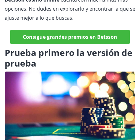
opciones. No dudes en explorarlo y encontrar la que se
ajuste mejor a lo que buscas.
Consigue grandes premios en Betsson
Prueba primero la versión de
prueba