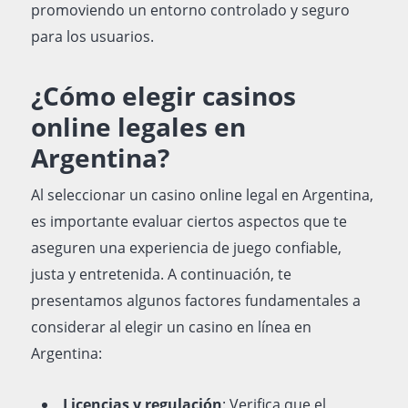
promoviendo un entorno controlado y seguro
para los usuarios.
¿Cómo elegir casinos
online legales en
Argentina?
Al seleccionar un casino online legal en Argentina,
es importante evaluar ciertos aspectos que te
aseguren una experiencia de juego confiable,
justa y entretenida. A continuación, te
presentamos algunos factores fundamentales a
considerar al elegir un casino en línea en
Argentina:
Licencias y regulación
: Verifica que el