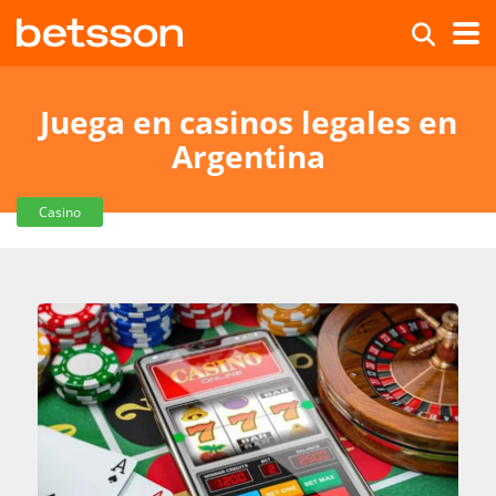
Juega en casinos legales en
Argentina
Casino