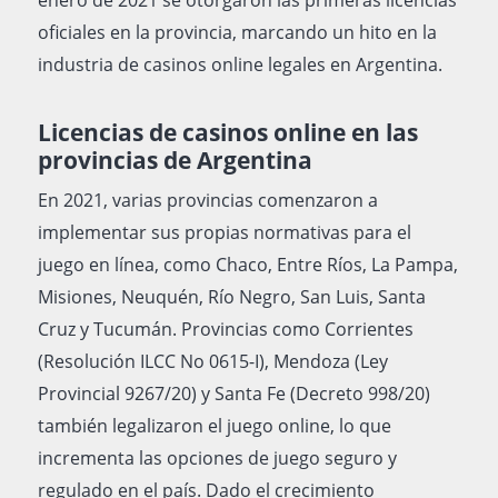
oficiales en la provincia, marcando un hito en la
industria de casinos online legales en Argentina.
Licencias de casinos online en las
provincias de Argentina
En 2021, varias provincias comenzaron a
implementar sus propias normativas para el
juego en línea, como Chaco, Entre Ríos, La Pampa,
Misiones, Neuquén, Río Negro, San Luis, Santa
Cruz y Tucumán. Provincias como Corrientes
(Resolución ILCC No 0615-I), Mendoza (Ley
Provincial 9267/20) y Santa Fe (Decreto 998/20)
también legalizaron el juego online, lo que
incrementa las opciones de juego seguro y
regulado en el país. Dado el crecimiento