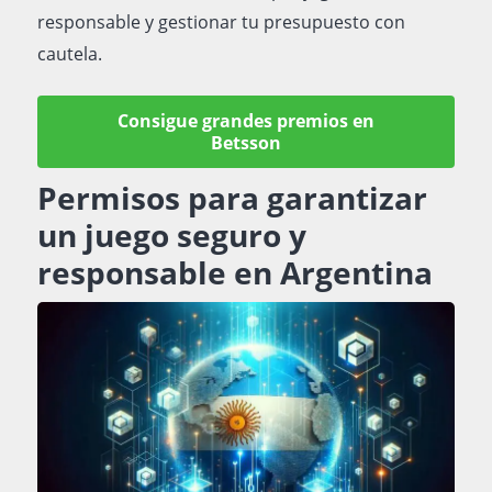
responsable y gestionar tu presupuesto con
cautela.
Consigue grandes premios en
Betsson
Permisos para garantizar
un juego seguro y
responsable en Argentina