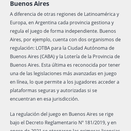
Buenos Aires
A diferencia de otras regiones de Latinoamérica y
Europa, en Argentina cada provincia gestiona y
regula el juego de forma independiente. Buenos
Aires, por ejemplo, cuenta con dos organismos de
regulación: LOTBA para la Ciudad Autónoma de
Buenos Aires (CABA) y la Lotería de la Provincia de
Buenos Aires. Esta última es reconocida por tener
una de las legislaciones más avanzadas en juego
en línea, lo que permite a los jugadores acceder a
plataformas seguras y autorizadas si se
encuentran en esa jurisdicción.
La regulación del juego en Buenos Aires se rige
bajo el Decreto Reglamentario Nº 181/2019, y en
enero de 2021 se otorgaron las primeras licencias