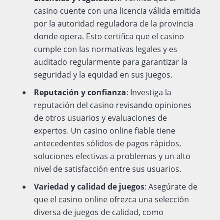
casino cuente con una licencia válida emitida
por la autoridad reguladora de la provincia
donde opera. Esto certifica que el casino
cumple con las normativas legales y es
auditado regularmente para garantizar la
seguridad y la equidad en sus juegos.
Reputación y confianza
: Investiga la
reputación del casino revisando opiniones
de otros usuarios y evaluaciones de
expertos. Un casino online fiable tiene
antecedentes sólidos de pagos rápidos,
soluciones efectivas a problemas y un alto
nivel de satisfacción entre sus usuarios.
Variedad y calidad de juegos
: Asegúrate de
que el casino online ofrezca una selección
diversa de juegos de calidad, como