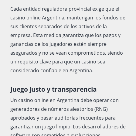
Cada entidad reguladora provincial exige que el
casino online Argentina, mantengan los fondos de
sus clientes separados de los activos de la
empresa. Esta medida garantiza que los pagos y
ganancias de los jugadores estén siempre
asegurados y no se vean comprometidos, siendo
un requisito clave para que un casino sea
considerado confiable en Argentina.
Juego justo y transparencia
Un casino online en Argentina debe operar con
generadores de números aleatorios (RNG)
aprobados y pasar auditorías frecuentes para
garantizar un juego limpio. Los desarrolladores de
software son sometidos a evaluaciones