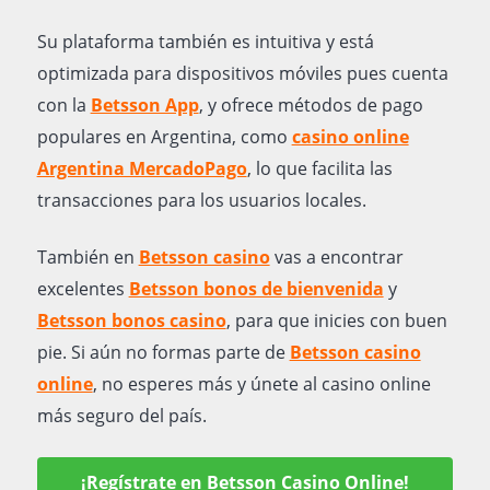
Su plataforma también es intuitiva y está
optimizada para dispositivos móviles pues cuenta
con la
Betsson App
, y ofrece métodos de pago
populares en Argentina, como
casino online
Argentina MercadoPago
, lo que facilita las
transacciones para los usuarios locales.
También en
Betsson casino
vas a encontrar
excelentes
Betsson bonos de bienvenida
y
Betsson bonos casino
, para que inicies con buen
pie. Si aún no formas parte de
Betsson casino
online
, no esperes más y únete al casino online
más seguro del país.
¡Regístrate en Betsson Casino Online!