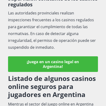
regulados
Las autoridades provinciales realizan
inspecciones frecuentes a los casinos regulados
para garantizar el cumplimiento de todas las
normativas. En caso de detectar alguna
irregularidad, el permiso de operación puede ser
suspendido de inmediato.
¡Juega en un casino legal en
Argentina!
Listado de algunos casinos
online seguros para
jugadores en Argentina
Mientras el sector del juego online en Argentina