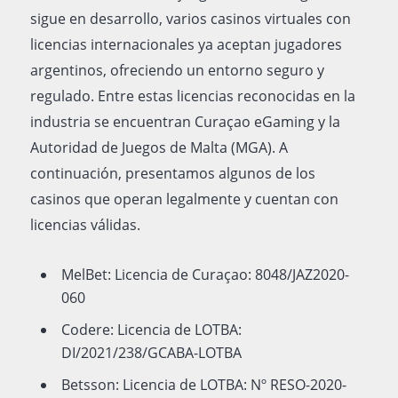
sigue en desarrollo, varios casinos virtuales con
licencias internacionales ya aceptan jugadores
argentinos, ofreciendo un entorno seguro y
regulado. Entre estas licencias reconocidas en la
industria se encuentran Curaçao eGaming y la
Autoridad de Juegos de Malta (MGA). A
continuación, presentamos algunos de los
casinos que operan legalmente y cuentan con
licencias válidas.
MelBet: Licencia de Curaçao: 8048/JAZ2020-
060
Codere: Licencia de LOTBA:
DI/2021/238/GCABA-LOTBA
Betsson: Licencia de LOTBA: Nº RESO-2020-