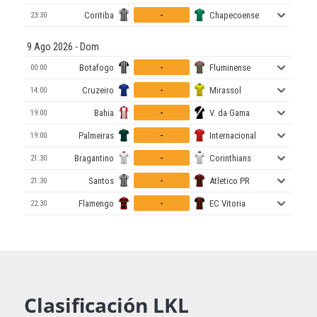
-
Coritiba
Chapecoense
23:30
9 Ago 2026 - Dom
-
Botafogo
Fluminense
00:00
-
Cruzeiro
Mirassol
14:00
-
Bahia
V. da Gama
19:00
-
Palmeiras
Internacional
19:00
-
Bragantino
Corinthians
21:30
-
Santos
Atletico PR
21:30
-
Flamengo
EC Vitoria
22:30
Clasificación LKL