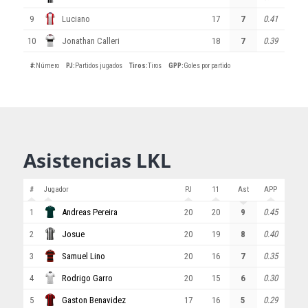
9
Luciano
17
7
0.41
10
Jonathan Calleri
18
7
0.39
#
:
Número
PJ
:
Partidos jugados
Tiros
:
Tiros
GPP
:
Goles por partido
Asistencias LKL
#
Jugador
PJ
11
Ast
APP
1
Andreas Pereira
20
20
9
0.45
2
Josue
20
19
8
0.40
3
Samuel Lino
20
16
7
0.35
4
Rodrigo Garro
20
15
6
0.30
5
Gaston Benavidez
17
16
5
0.29