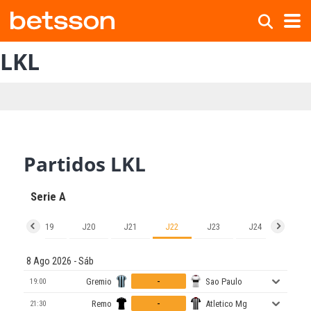
LKL
Partidos LKL
Serie A
J18
J19
J20
J21
J22
J23
J24
J25
8 Ago 2026 - Sáb
-
Gremio
Sao Paulo
19:00
-
Remo
Atletico Mg
21:30