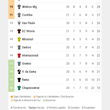
Atletico Mg
20
8
4
8
0
28
10
Coritiba
21
7
6
8
-3
27
11
Sao Paulo
20
7
5
8
2
26
12
EC Vitoria
21
7
5
9
-9
26
13
Mirassol
20
6
5
9
-4
23
14
Santos
20
5
7
8
-4
22
15
Internacional
21
5
7
9
-4
22
16
Gremio
20
5
7
8
-4
22
17
V. da Gama
20
5
6
9
-8
21
18
Remo
21
5
6
10
-10
21
19
Chapecoense
20
1
7
12
-22
10
20
Copa Libertadores
Copa de la Libertadores- Clasificacion
Cope de la America del Sur
Descenso
#
:
Clasificación
Equipo
:
Equipo
J
:
Partidos jugados
G
:
Ganados
E
:
Empatados