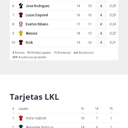
6
Jose Rodriguez
14
10
4
0.29
7
Lucas Esquivel
16
16
4
0.25
8
Everton Ribeiro
17
11
4
0.24
9
Alesson
18
15
4
0.22
10
Erick
19
16
4
0.21
#
:
Número
PJ
:
Partidos jugados
11
:
Alineación
Ast
:
Asistencias
APP
:
Asistencias por partido
Tarjetas LKL
#
Jugador
PJ
TA
TR
1
Victor Gabriel
16
7
1
2
Alexander Barboza
14
6
1