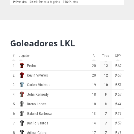
P
:
Perdidos
Dife
:
Diferencia de goles
PTS
:
Puntos
Goleadores LKL
#
Jugador
PJ
Tiros
GPP
1
Pedro
20
12
0.60
2
Kevin Viveros
20
12
0.60
3
Carlos Vinicius
19
10
0.53
4
John Kennedy
18
9
0.50
5
Breno Lopes
18
8
0.44
6
Gabriel Barbosa
13
7
0.54
7
Danilo Santos
14
7
0.50
8
Arthur Cabral
17
7
0.41