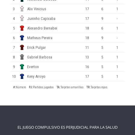
3
Alix Vinicius
17
6
1
4
Juninho Capixaba
17
9
-
5
Alexandro Bernabei
18
6
1
6
Matheus Pereira
18
9
-
7
Erick Pulgar
11
5
1
8
Gabriel Barbosa
13
5
1
9
Everton
16
5
1
10
Keny Arroyo
17
5
1
#
:
Número
PJ
:
Partidos jugados
TA
:
Tarjetas amarillas
TR
:
Tarjetas rojas
EL JUEGO COMPULSIVO ES PERJUDICIAL PARA LA SALUD