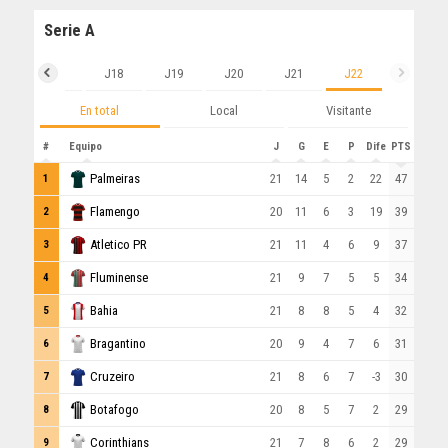
Serie A
6
J17
J18
J19
J20
J21
J22
En total
Local
Visitante
#
Equipo
J
G
E
P
Dife
PTS
Palmeiras
21
14
5
2
22
47
1
Flamengo
20
11
6
3
19
39
2
Atletico PR
21
11
4
6
9
37
3
Fluminense
21
9
7
5
5
34
4
Bahia
21
8
8
5
4
32
5
Bragantino
20
9
4
7
6
31
6
Cruzeiro
21
8
6
7
-3
30
7
Botafogo
20
8
5
7
2
29
8
Corinthians
21
7
8
6
2
29
9