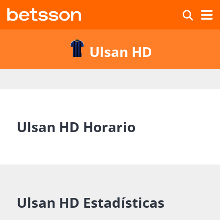
Ulsan HD
Ulsan HD
Horario
Ulsan HD
Estadísticas