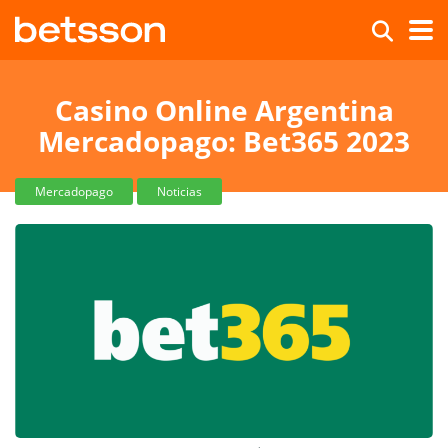
Casino Online Argentina
Mercadopago: Bet365 2023
Mercadopago
Noticias