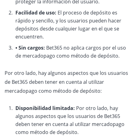
proteger la información del usuario.
Facilidad de uso:
El proceso de depósito es
rápido y sencillo, y los usuarios pueden hacer
depósitos desde cualquier lugar en el que se
encuentren.
• Sin cargos:
Bet365 no aplica cargos por el uso
de mercadopago como método de depósito.
Por otro lado, hay algunos aspectos que los usuarios
de Bet365 deben tener en cuenta al utilizar
mercadopago como método de depósito:
Disponibilidad limitada:
Por otro lado, hay
algunos aspectos que los usuarios de Bet365
deben tener en cuenta al utilizar mercadopago
como método de depósito.