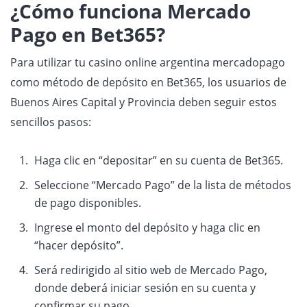
¿Cómo funciona Mercado
Pago en Bet365?
Para utilizar tu casino online argentina mercadopago
como método de depósito en Bet365, los usuarios de
Buenos Aires Capital y Provincia deben seguir estos
sencillos pasos:
Haga clic en “depositar” en su cuenta de Bet365.
Seleccione “Mercado Pago” de la lista de métodos
de pago disponibles.
Ingrese el monto del depósito y haga clic en
“hacer depósito”.
Será redirigido al sitio web de Mercado Pago,
donde deberá iniciar sesión en su cuenta y
confirmar su pago.