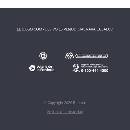
EL JUEGO COMPULSIVO ES PERJUDICIAL PARA LA SALUD
© Copyright
2026
Betsson
Política de Privacidad