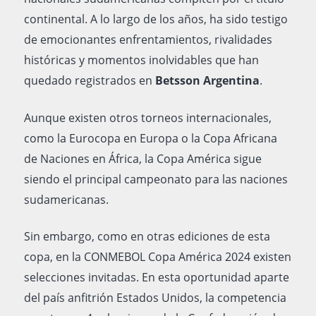
continental. A lo largo de los años, ha sido testigo
de emocionantes enfrentamientos, rivalidades
históricas y momentos inolvidables que han
quedado registrados en
Betsson Argentina
.
Aunque existen otros torneos internacionales,
como la Eurocopa en Europa o la Copa Africana
de Naciones en África, la Copa América sigue
siendo el principal campeonato para las naciones
sudamericanas.
Sin embargo, como en otras ediciones de esta
copa, en la CONMEBOL Copa América 2024 existen
selecciones invitadas. En esta oportunidad aparte
del país anfitrión Estados Unidos, la competencia