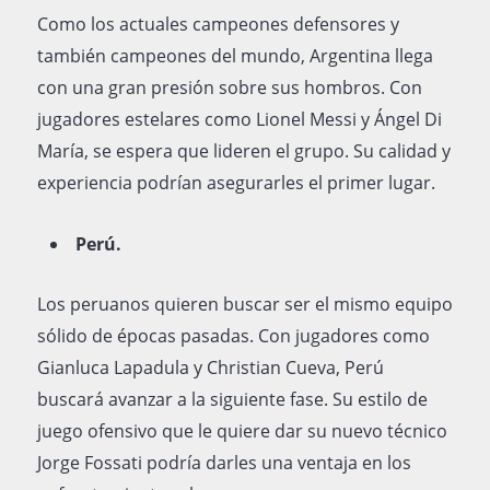
Como los actuales campeones defensores y
también campeones del mundo, Argentina llega
con una gran presión sobre sus hombros. Con
jugadores estelares como Lionel Messi y Ángel Di
María, se espera que lideren el grupo. Su calidad y
experiencia podrían asegurarles el primer lugar.
Perú.
Los peruanos quieren buscar ser el mismo equipo
sólido de épocas pasadas. Con jugadores como
Gianluca Lapadula y Christian Cueva, Perú
buscará avanzar a la siguiente fase. Su estilo de
juego ofensivo que le quiere dar su nuevo técnico
Jorge Fossati podría darles una ventaja en los