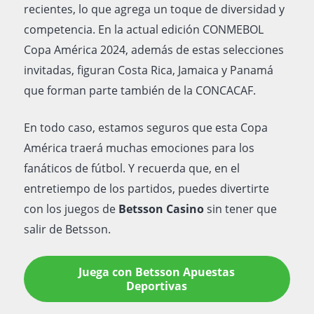
recientes, lo que agrega un toque de diversidad y
competencia. En la actual edición CONMEBOL
Copa América 2024, además de estas selecciones
invitadas, figuran Costa Rica, Jamaica y Panamá
que forman parte también de la CONCACAF.
En todo caso, estamos seguros que esta Copa
América traerá muchas emociones para los
fanáticos de fútbol. Y recuerda que, en el
entretiempo de los partidos, puedes divertirte
con los juegos de
Betsson Casino
sin tener que
salir de Betsson.
Jue
ga
con Betsson Apuestas
Deportivas