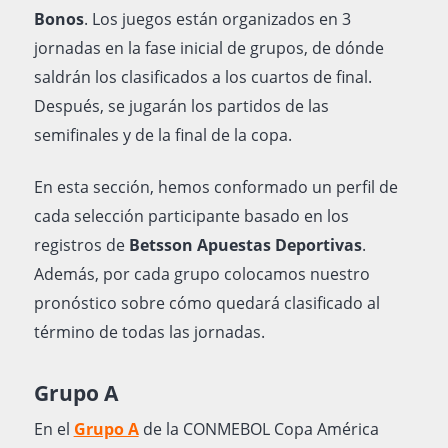
Bonos
. Los juegos están organizados en 3
jornadas en la fase inicial de grupos, de dónde
saldrán los clasificados a los cuartos de final.
Después, se jugarán los partidos de las
semifinales y de la final de la copa.
En esta sección, hemos conformado un perfil de
cada selección participante basado en los
registros de
Betsson Apuestas Deportivas
.
Además, por cada grupo colocamos nuestro
pronóstico sobre cómo quedará clasificado al
término de todas las jornadas.
Grupo A
En el
Grupo A
de la CONMEBOL Copa América