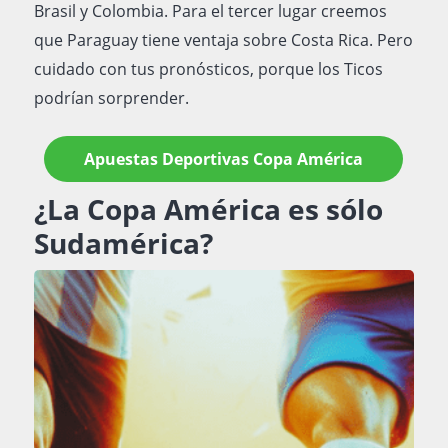
Brasil y Colombia. Para el tercer lugar creemos
que Paraguay tiene ventaja sobre Costa Rica. Pero
cuidado con tus pronósticos, porque los Ticos
podrían sorprender.
Apuestas Deportivas Copa América
¿La Copa América es sólo
Sudamérica?