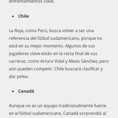
enfrentamientos clave.
Chile
La Roja, como Perú, busca volver a ser una
referencia del fútbol sudamericano, porque no
está en su mejor momento. Algunos de sus
jugadores clave están en la recta final de sus
carreras, como Arturo Vidal y Alexis Sánchez, pero
aún pueden competir. Chile buscará clasificar y
dar pelea.
Canadá
Aunque no es un equipo tradicionalmente fuerte
en el fútbol sudamericano, Canadá sorprendió al