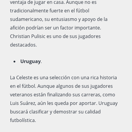
ventaja de jugar en casa. Aunque no es
tradicionalmente fuerte en el fútbol
sudamericano, su entusiasmo y apoyo de la
afición podrían ser un factor importante.
Christian Pulisic es uno de sus jugadores
destacados.
Uruguay
.
La Celeste es una selección con una rica historia
en el fútbol. Aunque algunos de sus jugadores
veteranos están finalizando sus carreras, como
Luis Suárez, aún les queda por aportar. Uruguay
buscará clasificar y demostrar su calidad
futbolística.