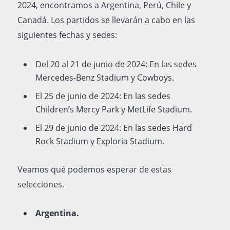
2024, encontramos a Argentina, Perú, Chile y
Canadá. Los partidos se llevarán a cabo en las
siguientes fechas y sedes:
Del 20 al 21 de junio de 2024: En las sedes
Mercedes-Benz Stadium y Cowboys.
El 25 de junio de 2024: En las sedes
Children’s Mercy Park y MetLife Stadium.
El 29 de junio de 2024: En las sedes Hard
Rock Stadium y Exploria Stadium.
Veamos qué podemos esperar de estas
selecciones.
Argentina.