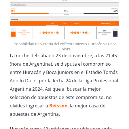
Probabilidad de victoria del enfrentamiento Huracán vs Boca
Juniors
La noche del sábado 23 de noviembre, a las 21:45
(hora de Argentina), se disputa el compromiso
entre Huracán y Boca Juniors en el Estadio Tomás
Adolfo Ducó, por la fecha 24 de la Liga Profesional
Argentina 2024. Así que al buscar la mejor
selección de apuestas de este compromiso, no
olvides ingresar a
Betsson
, la mejor casa de
apuestas de Argentina.