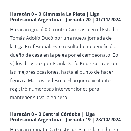
Huracán
0 – 0 Gimnasia La Plata | Liga
Profesional Argentina – Jornada 20 | 01/11/2024
Huracán igualó 0-0 contra Gimnasia en el Estadio
Tomás Adolfo Ducó por una nueva jornada de
la Liga Profesional. Este resultado no benefició al
dueño de casa en la pelea por el campeonato. Eo
sí, los dirigidos por Frank Darío Kudelka tuvieron
las mejores ocasiones, hasta el punto de hacer
figura a Marcos Ledesma. El arquero visitante
registró numerosas intervenciones para
mantener su valla en cero.
Huracán
0 – 0 Central Córdoba | Liga
Profesional Argentina – Jornada 19 | 28/10/2024
Huracán empató 0 a 0 este lunes por la noche en