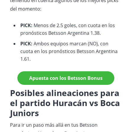
teniendo en cuenta algunos de los mejores picks
del momento:
PICK:
Menos de 2.5 goles, con cuota en los
pronósticos Betsson Argentina 1.38.
PICK:
Ambos equipos marcan (NO), con
cuota en los pronósticos Betsson Argentina
1.61.
Apuesta con los Betsson Bonus
Posibles alineaciones para
el partido
Huracán vs Boca
Juniors
Para ir un paso más allá en tus Betsson