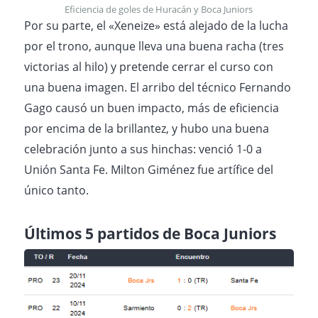
Eficiencia de goles de Huracán y Boca Juniors
Por su parte, el «Xeneize» está alejado de la lucha
por el trono, aunque lleva una buena racha (tres
victorias al hilo) y pretende cerrar el curso con
una buena imagen. El arribo del técnico Fernando
Gago causó un buen impacto, más de eficiencia
por encima de la brillantez, y hubo una buena
celebración junto a sus hinchas: venció 1-0 a
Unión Santa Fe. Milton Giménez fue artífice del
único tanto.
Últimos 5 partidos de Boca Juniors