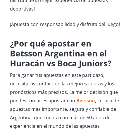
disfruta de la mejor experiencia de apuestas
deportivas!
¡Apuesta con responsabilidad y disfruta del juego!
¿Por qué apostar en
Betsson Argentina en el
Huracán vs Boca Juniors?
Para ganar tus apuestas en este partidazo,
necesitarás contar con las mejores cuotas y los
pronósticos más precisos. La mejor decisión que
puedes tomar es apostar con
Betsson
, la casa de
apuestas más importante, segura y confiable de
Argentina, que cuenta con más de 50 años de
experiencia en el mundo de las apuestas