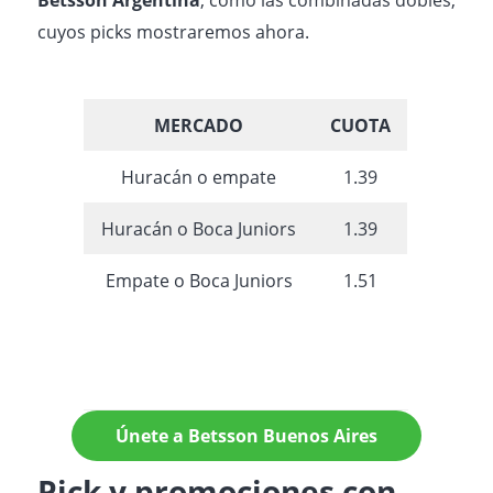
cuyos picks mostraremos ahora.
MERCADO
CUOTA
Huracán o empate
1.39
Huracán o Boca Juniors
1.39
Empate o Boca Juniors
1.51
Únete a Betsson Buenos Aires
Pick y promociones con