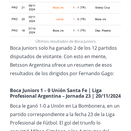
Últimos resultados de Boca Juniors
Boca Juniors solo ha ganado 2 de los 12 partidos
disputados de visitante. Con esto en mente,
Betsson Argentina ofrece un resumen de esos
resultados de los dirigidos por Fernando Gago:
Boca Juniors
1 – 0 Unión Santa Fe | Liga
Profesional Argentina – Jornada 23 | 20/11/2024
Boca le ganó 1-0 a Unión en La Bombonera, en un
partido correspondiente a la fecha 23 de la Liga
Profesional de Fútbol. El gol del triunfo lo