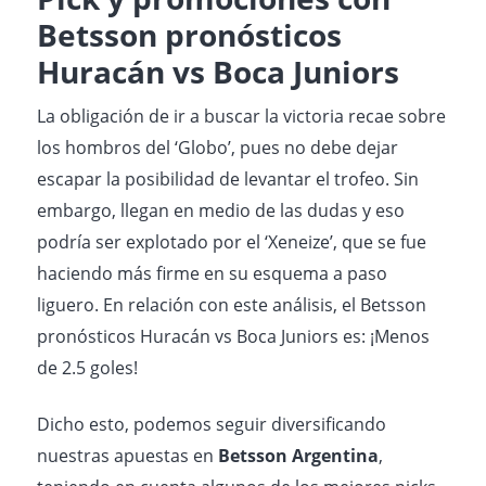
Betsson pronósticos
Huracán vs Boca Juniors
La obligación de ir a buscar la victoria recae sobre
los hombros del ‘Globo’, pues no debe dejar
escapar la posibilidad de levantar el trofeo. Sin
embargo, llegan en medio de las dudas y eso
podría ser explotado por el ‘Xeneize’, que se fue
haciendo más firme en su esquema a paso
liguero. En relación con este análisis, el Betsson
pronósticos Huracán vs Boca Juniors es: ¡Menos
de 2.5 goles!
Dicho esto, podemos seguir diversificando
nuestras apuestas en
Betsson Argentina
,