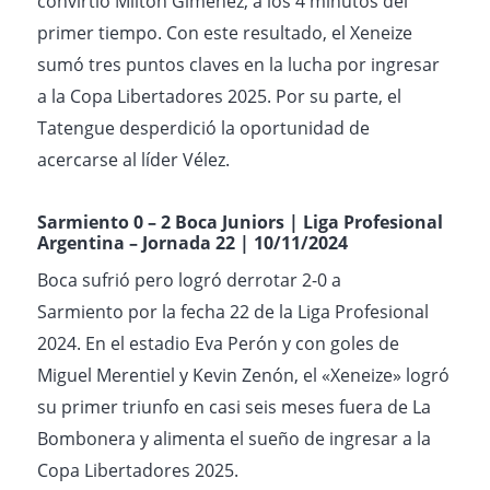
convirtió Milton Giménez, a los 4 minutos del
primer tiempo. Con este resultado, el Xeneize
sumó tres puntos claves en la lucha por ingresar
a la Copa Libertadores 2025. Por su parte, el
Tatengue desperdició la oportunidad de
acercarse al líder Vélez.
Sarmiento
0 – 2 Boca Juniors | Liga Profesional
Argentina – Jornada 22 | 10/11/2024
Boca sufrió pero logró derrotar 2-0 a
Sarmiento por la fecha 22 de la Liga Profesional
2024. En el estadio Eva Perón y con goles de
Miguel Merentiel y Kevin Zenón, el «Xeneize» logró
su primer triunfo en casi seis meses fuera de La
Bombonera y alimenta el sueño de ingresar a la
Copa Libertadores 2025.