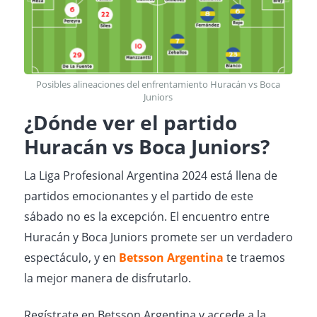
Posibles alineaciones del enfrentamiento Huracán vs Boca
Juniors
¿Dónde ver el partido
Huracán vs Boca Juniors?
La Liga Profesional Argentina 2024 está llena de
partidos emocionantes y el partido de este
sábado no es la excepción. El encuentro entre
Huracán y Boca Juniors promete ser un verdadero
espectáculo, y en
Betsson Argentina
te traemos
la mejor manera de disfrutarlo.
Regístrate en Betsson Argentina y accede a la