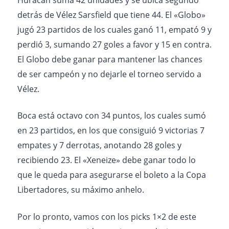
Huracán suma 42 unidades y se ubica segundo
detrás de Vélez Sarsfield que tiene 44. El «Globo»
jugó 23 partidos de los cuales ganó 11, empató 9 y
perdió 3, sumando 27 goles a favor y 15 en contra.
El Globo debe ganar para mantener las chances
de ser campeón y no dejarle el torneo servido a
Vélez.
Boca está octavo con 34 puntos, los cuales sumó
en 23 partidos, en los que consiguió 9 victorias 7
empates y 7 derrotas, anotando 28 goles y
recibiendo 23. El «Xeneize» debe ganar todo lo
que le queda para asegurarse el boleto a la Copa
Libertadores, su máximo anhelo.
Por lo pronto, vamos con los picks 1×2 de este