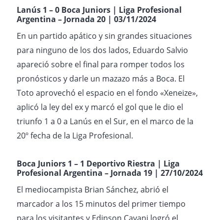
Lanús
1 – 0 Boca Juniors | Liga Profesional
Argentina – Jornada 20 | 03/11/2024
En un partido apático y sin grandes situaciones
para ninguno de los dos lados, Eduardo Salvio
apareció sobre el final para romper todos los
pronósticos y darle un mazazo más a Boca. El
Toto aprovechó el espacio en el fondo «Xeneize»,
aplicó la ley del ex y marcó el gol que le dio el
triunfo 1 a 0 a Lanús en el Sur, en el marco de la
20º fecha de la Liga Profesional.
Boca Juniors
1 – 1 Deportivo Riestra | Liga
Profesional Argentina – Jornada 19 | 27/10/2024
El mediocampista Brian Sánchez, abrió el
marcador a los 15 minutos del primer tiempo
para los visitantes y Edinson Cavani logró el