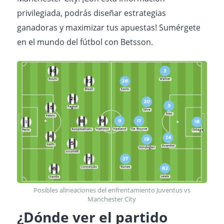
privilegiada, podrás diseñar estrategias
ganadoras y maximizar tus apuestas! Sumérgete
en el mundo del fútbol con Betsson.
Posibles alineaciones del enfrentamiento Juventus vs
Manchester City
¿Dónde ver el partido