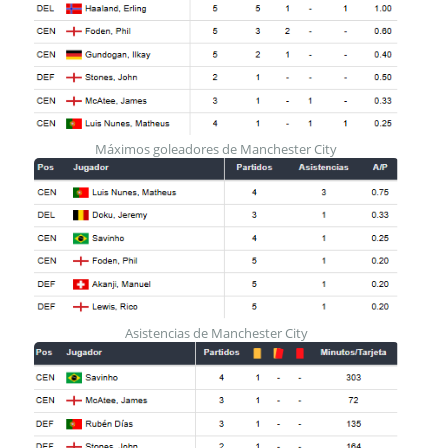
Máximos goleadores de Manchester City
Asistencias de Manchester City