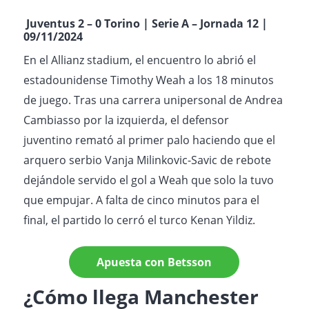
Juventus 2 – 0 Torino | Serie A – Jornada 12 |
09/11/2024
En el Allianz stadium, el encuentro lo abrió el
estadounidense Timothy Weah a los 18 minutos
de juego. Tras una carrera unipersonal de Andrea
Cambiasso por la izquierda, el defensor
juventino remató al primer palo haciendo que el
arquero serbio Vanja Milinkovic-Savic de rebote
dejándole servido el gol a Weah que solo la tuvo
que empujar. A falta de cinco minutos para el
final, el partido lo cerró el turco Kenan Yildiz.
Apuesta con Betsson
¿Cómo llega Manchester