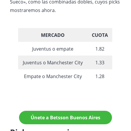
Sueco», como las combinadas dobles, cuyos picks
mostraremos ahora.
MERCADO
CUOTA
Juventus o empate
1.82
Juventus o Manchester City
1.33
Empate o Manchester City
1.28
Únete a Betsson Buenos Aires