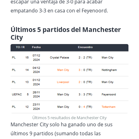
escapar una ventaja de 3-0 para acabar
empatando 3-3 en casa con el Feyenoord.
Últimos 5 partidos del Manchester
City
Últimos 5 resultados de Manchester City
Manchester City solo ha ganado uno de sus
últimos 9 partidos (sumando todas las