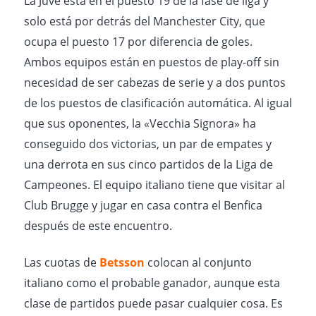
La Juve está en el puesto 19 de la fase de liga y
solo está por detrás del Manchester City, que
ocupa el puesto 17 por diferencia de goles.
Ambos equipos están en puestos de play-off sin
necesidad de ser cabezas de serie y a dos puntos
de los puestos de clasificación automática. Al igual
que sus oponentes, la «Vecchia Signora» ha
conseguido dos victorias, un par de empates y
una derrota en sus cinco partidos de la Liga de
Campeones. El equipo italiano tiene que visitar al
Club Brugge y jugar en casa contra el Benfica
después de este encuentro.
Las cuotas de
Betsson
colocan al conjunto
italiano como el probable ganador, aunque esta
clase de partidos puede pasar cualquier cosa. Es