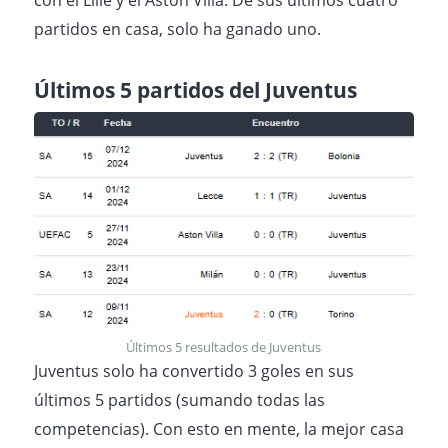
partidos en casa, solo ha ganado uno.
Últimos 5 partidos del Juventus
Últimos 5 resultados de Juventus
Juventus solo ha convertido 3 goles en sus
últimos 5 partidos (sumando todas las
competencias). Con esto en mente, la mejor casa