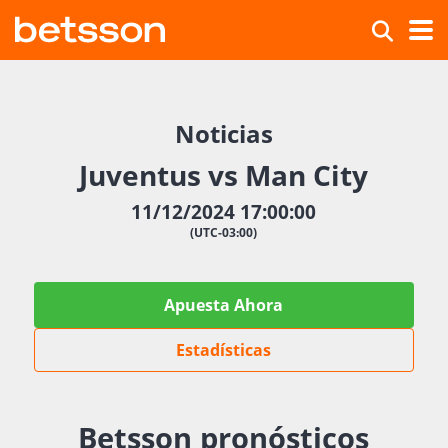
Noticias
Juventus vs Man City
11/12/2024 17:00:00
(UTC-03:00)
Apuesta Ahora
Estadísticas
Betsson pronósticos