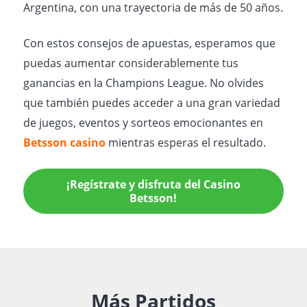
Argentina, con una trayectoria de más de 50 años.
Con estos consejos de apuestas, esperamos que
puedas aumentar considerablemente tus
ganancias en la Champions League. No olvides
que también puedes acceder a una gran variedad
de juegos, eventos y sorteos emocionantes en
Betsson casino
mientras esperas el resultado.
¡Regístrate y disfruta del Casino
Betsson!
Más Partidos