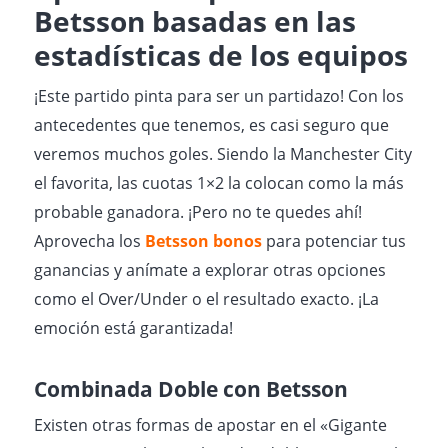
Betsson basadas en las
estadísticas de los equipos
¡Este partido pinta para ser un partidazo! Con los
antecedentes que tenemos, es casi seguro que
veremos muchos goles. Siendo la Manchester City
el favorita, las cuotas 1×2 la colocan como la más
probable ganadora. ¡Pero no te quedes ahí!
Aprovecha los
Betsson bonos
para potenciar tus
ganancias y anímate a explorar otras opciones
como el Over/Under o el resultado exacto. ¡La
emoción está garantizada!
Combinada Doble con Betsson
Existen otras formas de apostar en el «Gigante