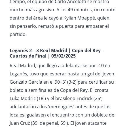
tiempo, el equipo de Carlo Ancelotti se mostró
mucho más agresivo. A los 49 minutos, un rebote
dentro del área le cayó a Kylian Mbappé, quien,
sin pensarlo, remató a puerta para empatar el
partido.
Leganés 2 – 3 Real Madrid | Copa del Rey –
Cuartos de Final | 05/02/2025
Real Madrid, que llegó a adelantarse por 2-0 en
Leganés, tuvo que esperar hasta un gol del joven
Gonzalo García en el 90+3′ (3-2) para certificar su
boleto a semifinales de Copa del Rey. El croata
Luka Modric (18′) y el brasileño Endrick (25′)
adelantaron a los ‘merengues’ antes de que los
locales igualasen el encuentro con un doblete de
Juan Cruz (39′ de penal, 59′). El joven atacante