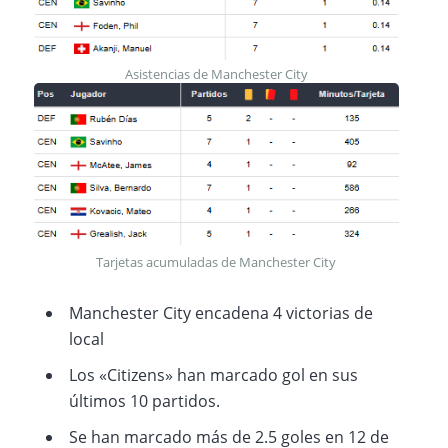
Asistencias de Manchester City
Tarjetas acumuladas de Manchester City
Manchester City encadena 4 victorias de
local
Los «Citizens» han marcado gol en sus
últimos 10 partidos.
Se han marcado más de 2.5 goles en 12 de