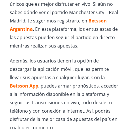
únicos que es mejor disfrutar en vivo. Si aún no
sabes dónde ver el partido Manchester City – Real
Madrid, te sugerimos registrarte en
Betsson
Argentina
. En esta plataforma, los entusiastas de
las apuestas pueden seguir el partido en directo
mientras realizan sus apuestas.
Además, los usuarios tienen la opción de
descargar la aplicación móvil, que les permite
llevar sus apuestas a cualquier lugar. Con la
Betsson App
, puedes armar pronósticos, acceder
a la información disponible en la plataforma y
seguir las transmisiones en vivo, todo desde tu
teléfono y con conexión a internet. Así, podrás
disfrutar de la mejor casa de apuestas del país en
cualquier momento.