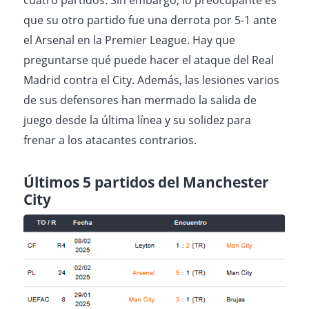
que su otro partido fue una derrota por 5-1 ante
el Arsenal en la Premier League. Hay que
preguntarse qué puede hacer el ataque del Real
Madrid contra el City. Además, las lesiones varios
de sus defensores han mermado la salida de
juego desde la última línea y su solidez para
frenar a los atacantes contrarios.
Últimos 5 partidos del Manchester
City