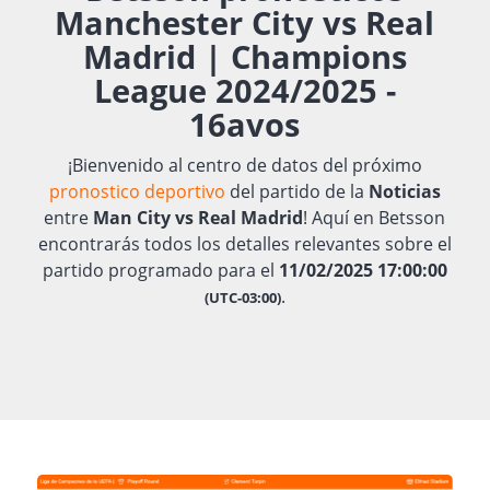
Manchester City vs Real
Madrid | Champions
League 2024/2025 -
16avos
¡Bienvenido al centro de datos del próximo
pronostico deportivo
del partido de la
Noticias
entre
Man City vs Real Madrid
! Aquí en Betsson
encontrarás todos los detalles relevantes sobre el
partido programado para el
11/02/2025 17:00:00
.
(UTC-03:00)