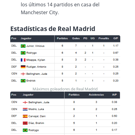
los últimos 14 partidos en casa del
Manchester City.
Estadísticas de Real Madrid
Máximos goleadores de Real Madrid