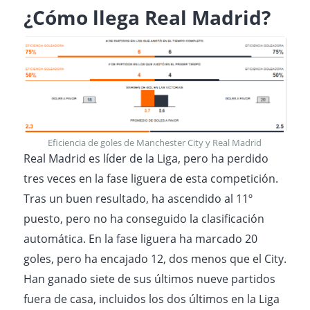
¿Cómo llega Real Madrid?
Eficiencia de goles de Manchester City y Real Madrid
Real Madrid es líder de la Liga, pero ha perdido
tres veces en la fase liguera de esta competición.
Tras un buen resultado, ha ascendido al 11º
puesto, pero no ha conseguido la clasificación
automática. En la fase liguera ha marcado 20
goles, pero ha encajado 12, dos menos que el City.
Han ganado siete de sus últimos nueve partidos
fuera de casa, incluidos los dos últimos en la Liga