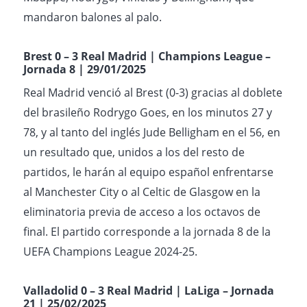
mandaron balones al palo.
Brest 0 – 3 Real Madrid | Champions League –
Jornada 8 | 29/01/2025
Real Madrid venció al Brest (0-3) gracias al doblete
del brasileño Rodrygo Goes, en los minutos 27 y
78, y al tanto del inglés Jude Belligham en el 56, en
un resultado que, unidos a los del resto de
partidos, le harán al equipo español enfrentarse
al Manchester City o al Celtic de Glasgow en la
eliminatoria previa de acceso a los octavos de
final. El partido corresponde a la jornada 8 de la
UEFA Champions League 2024-25.
Valladolid 0 – 3 Real Madrid | LaLiga – Jornada
21 | 25/02/2025