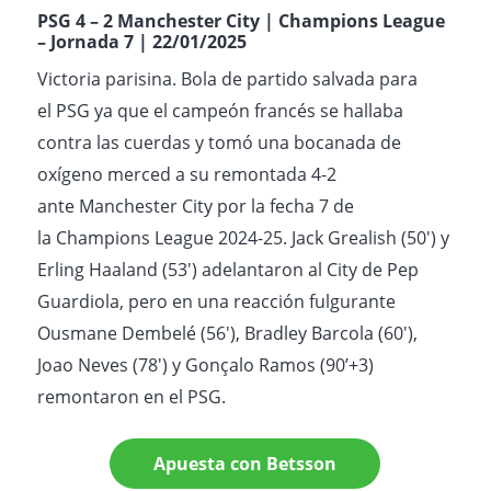
PSG 4 – 2 Manchester City | Champions League
– Jornada 7 | 22/01/2025
Victoria parisina. Bola de partido salvada para
el PSG ya que el campeón francés se hallaba
contra las cuerdas y tomó una bocanada de
oxígeno merced a su remontada 4-2
ante Manchester City por la fecha 7 de
la Champions League 2024-25. Jack Grealish (50′) y
Erling Haaland (53′) adelantaron al City de Pep
Guardiola, pero en una reacción fulgurante
Ousmane Dembelé (56′), Bradley Barcola (60′),
Joao Neves (78′) y Gonçalo Ramos (90’+3)
remontaron en el PSG.
Apuesta con Betsson