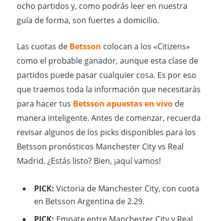
ocho partidos y, como podrás leer en nuestra
guía de forma, son fuertes a domicilio.
Las cuotas de
Betsson
colocan a los «Citizens»
como el probable ganador, aunque esta clase de
partidos puede pasar cualquier cosa. Es por eso
que traemos toda la información que necesitarás
para hacer tus
Betsson apuestas en vivo
de
manera inteligente. Antes de comenzar, recuerda
revisar algunos de los picks disponibles para los
Betsson pronósticos Manchester City vs Real
Madrid. ¿Estás listo? Bien, ¡aquí vamos!
PICK:
Victoria de Manchester City, con cuota
en Betsson Argentina de 2.29.
PICK:
Empate entre Manchester City y Real