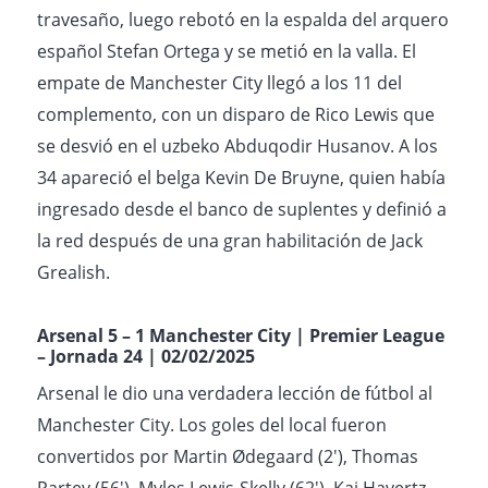
travesaño, luego rebotó en la espalda del arquero
español Stefan Ortega y se metió en la valla. El
empate de Manchester City llegó a los 11 del
complemento, con un disparo de Rico Lewis que
se desvió en el uzbeko Abduqodir Husanov. A los
34 apareció el belga Kevin De Bruyne, quien había
ingresado desde el banco de suplentes y definió a
la red después de una gran habilitación de Jack
Grealish.
Arsenal 5 – 1 Manchester City | Premier League
– Jornada 24 | 02/02/2025
Arsenal le dio una verdadera lección de fútbol al
Manchester City. Los goles del local fueron
convertidos por Martin Ødegaard (2′), Thomas
Partey (56′), Myles Lewis-Skelly (62′), Kai Havertz