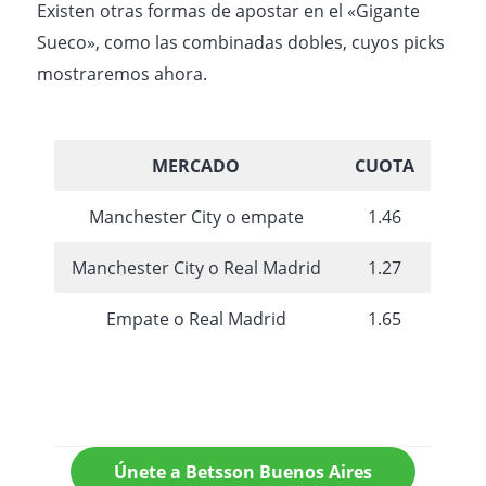
Existen otras formas de apostar en el «Gigante
Sueco», como las combinadas dobles, cuyos picks
mostraremos ahora.
MERCADO
CUOTA
Manchester City o empate
1.46
Manchester City o Real Madrid
1.27
Empate o Real Madrid
1.65
Únete a Betsson Buenos Aires