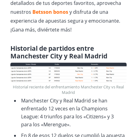
detallados de tus deportes favoritos, aprovecha
nuestros
Betsson bonos
y disfruta de una
experiencia de apuestas segura y emocionante.
¡Gana más, diviértete más!
Historial de partidos entre
Manchester City y Real Madrid
Historial reciente del enfrentamiento Manchester City vs Real
Madrid
Manchester City y Real Madrid se han
enfrentado 12 veces en la Champions
League: 4 triunfos para los «Citizens» y 3
para los «Merengue».
En 8 de esos 12 duelos se cumplió la apuesta