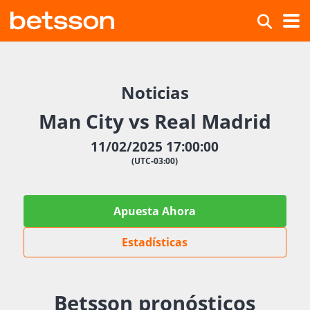
Noticias
Man City vs Real Madrid
11/02/2025 17:00:00
(UTC-03:00)
Apuesta Ahora
Estadísticas
Betsson pronósticos