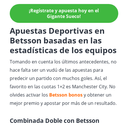
¡Regístrate y apuesta hoy en el
Gigante Sueco!
Apuestas Deportivas en
Betsson basadas en las
estadísticas de los equipos
Tomando en cuenta los últimos antecedentes, no
hace falta ser un vudú de las apuestas para
predecir un partido con muchos goles. Así, el
favorito en las cuotas 1×2 es Manchester City. No
olvides activar los
Betsson bonos
y obtener un
mejor premio y apostar por más de un resultado.
Combinada Doble con Betsson