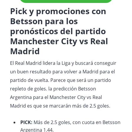
Pick y promociones con
Betsson para los
pronósticos del partido
Manchester City vs Real
Madrid
El Real Madrid lidera la Liga y buscará conseguir
un buen resultado para volver a Madrid para el
partido de vuelta. Parece que será un partido
repleto de goles. la predicción Betsson
Argentina para el Manchester City vs Real
Madrid es que se marcarán más de 2.5 goles.
PICK:
Más de 2.5 goles, con cuota en Betsson
Argentina 1.44.