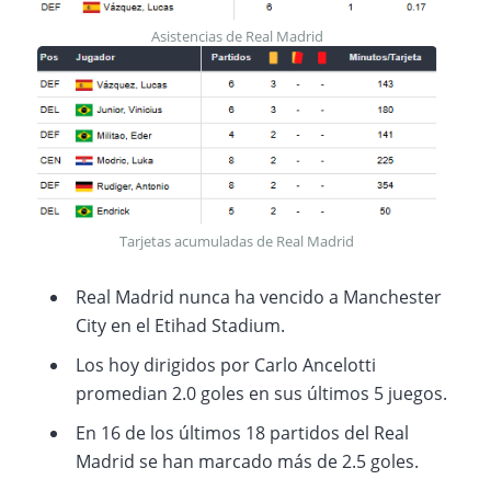
Asistencias de Real Madrid
Tarjetas acumuladas de Real Madrid
Real Madrid nunca ha vencido a Manchester
City en el Etihad Stadium.
Los hoy dirigidos por Carlo Ancelotti
promedian 2.0 goles en sus últimos 5 juegos.
En 16 de los últimos 18 partidos del Real
Madrid se han marcado más de 2.5 goles.