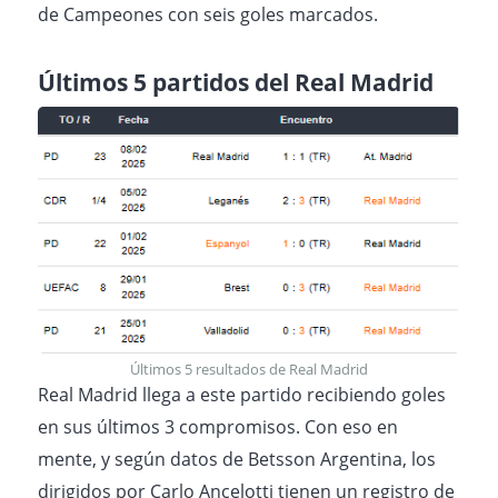
de Campeones con seis goles marcados.
Últimos 5 partidos del Real Madrid
Últimos 5 resultados de Real Madrid
Real Madrid llega a este partido recibiendo goles
en sus últimos 3 compromisos. Con eso en
mente, y según datos de Betsson Argentina, los
dirigidos por Carlo Ancelotti tienen un registro de