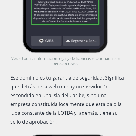
Verás toda la información legal y de licencias relacionada con
Betsson CABA.
Ese dominio es tu garantía de seguridad. Significa
que detrás de la web no hay un servidor “x”
escondido en una isla del Caribe, sino una
empresa constituida localmente que está bajo la
lupa constante de la LOTBA y, además, tiene su
sello de aprobación.