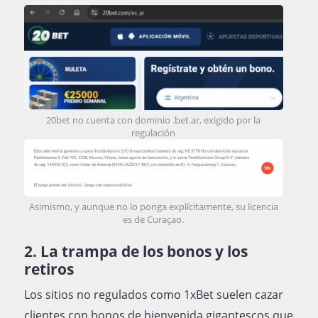
20bet no cuenta con dominio .bet.ar, exigido por la
regulación
Asimismo, y aunque no lo ponga explícitamente, su licencia
es de Curaçao.
2. La trampa de los bonos y los
retiros
Los sitios no regulados como 1xBet suelen cazar
clientes con bonos de bienvenida gigantescos que