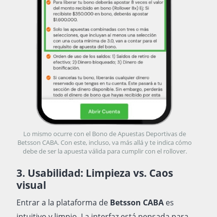
Lo mismo ocurre con el Bono de Apuestas Deportivas de
Betsson CABA. Con este, incluso, va más allá y te indica cómo
debe de ser la apuesta válida para cumplir con el rollover.
3. Usabilidad: Limpieza vs. Caos
visual
Entrar a la plataforma de
Betsson CABA
es
intuitivo y limpio. La interfaz está pensada para