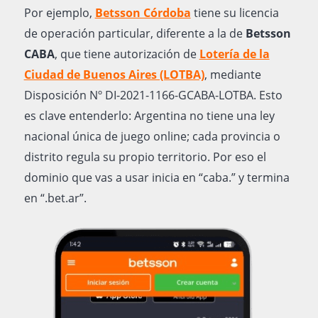
Por ejemplo,
Betsson Córdoba
tiene su licencia
de operación particular, diferente a la de
Betsson
CABA
, que tiene autorización de
Lotería de la
Ciudad de Buenos Aires (LOTBA)
, mediante
Disposición Nº DI-2021-1166-GCABA-LOTBA. Esto
es clave entenderlo: Argentina no tiene una ley
nacional única de juego online; cada provincia o
distrito regula su propio territorio. Por eso el
dominio que vas a usar inicia en “caba.” y termina
en “.bet.ar”.