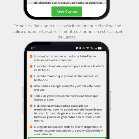
Como ves, Betsson sí dice explícitamente que el rollover se
aplica únicamente sobre el monto del bono, en este caso, el
de Casino.