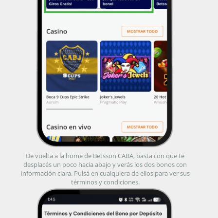
De vuelta a la home de Betsson CABA, basta con que te
desplacés un poco hacia abajo y verás los dos bonos con
información clara. Pulsá en cualquiera de ellos para ver sus
términos y condiciones.