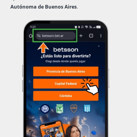
Autónoma de Buenos Aires
.