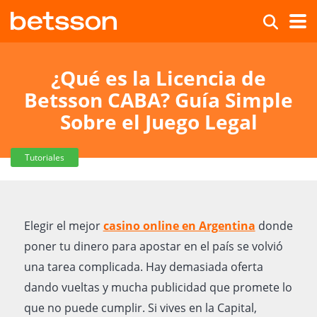
¿Qué es la Licencia de
Betsson CABA? Guía Simple
Sobre el Juego Legal
Tutoriales
Elegir el mejor
casino online en Argentina
donde
poner tu dinero para apostar en el país se volvió
una tarea complicada. Hay demasiada oferta
dando vueltas y mucha publicidad que promete lo
que no puede cumplir. Si vives en la Capital,