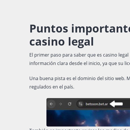
Puntos importante
casino legal
El primer paso para saber que es casino legal 
información clara desde el inicio, ya que su lic
Una buena pista es el dominio del sitio web. M
regulados en el país.