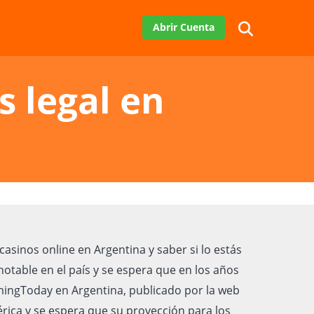
Abrir Cuenta
s legal en
asinos online en Argentina y saber si lo estás
otable en el país y se espera que en los años
ingToday en Argentina, publicado por la web
rica y se espera que su proyección para los