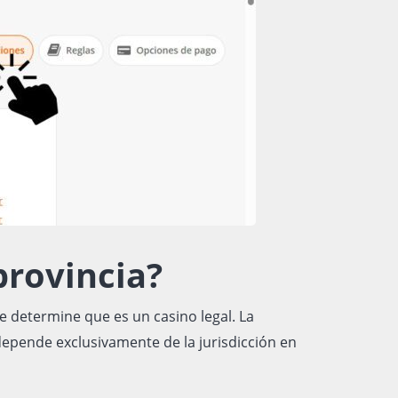
provincia
?
ue determine que es un casino legal. La
depende exclusivamente de la jurisdicción en