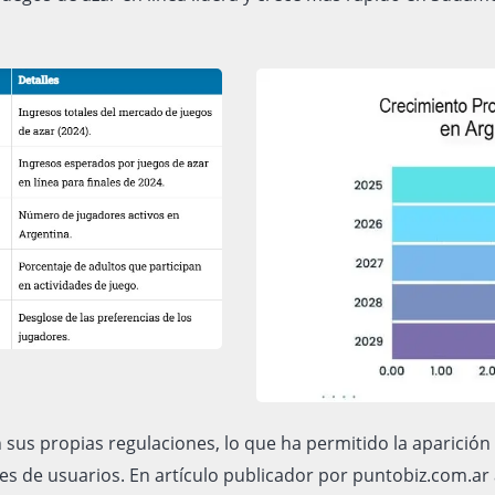
sus propias regulaciones, lo que ha permitido la aparición
s de usuarios. En artículo publicador por puntobiz.com.ar 