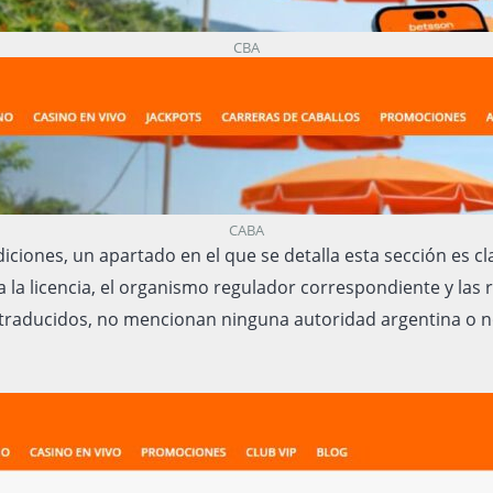
CBA
CABA
iciones, un apartado en el que se detalla esta sección es cl
ga la licencia, el organismo regulador correspondiente y las 
l traducidos, no mencionan ninguna autoridad argentina o 