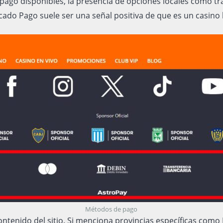
ago disponibles, la presencia de opciones locales como tra
o Pago suele ser una señal positiva de que es un casino l
Métodos de pago
contenido del sitio. Si menciona provincias específicas com