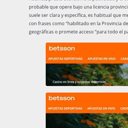
probable que opere bajo una licencia provincia
suele ser clara y específica, es habitual que
con frases como “habilitado en la Provincia de
geográficas o promete acceso “para todo el pa