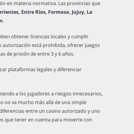
ión en materia normativa. Las provincias que
ientes, Entre Ríos, Formosa, Jujuy, La
án
.
eben obtener licencias locales y cumplir
n autorización está prohibida, ofrecer juegos
as de prisión de entre 3 y 6 años.
ar plataformas legales y diferenciar
iendo a los jugadores a riesgos innecesarios,
l o no va mucho más allá de una simple
s diferencias entre un casino autorizado y uno
nes que tener en cuenta para moverte con