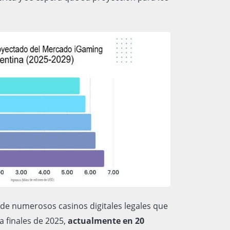
 de numerosos casinos digitales legales que
a finales de 2025,
actualmente en 20