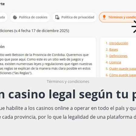
Términos y condiciones
 casino legal según tu 
ue habilite a los casinos online a operar en todo el país y q
 cada provincia, por lo que la legalidad de una plataforma 