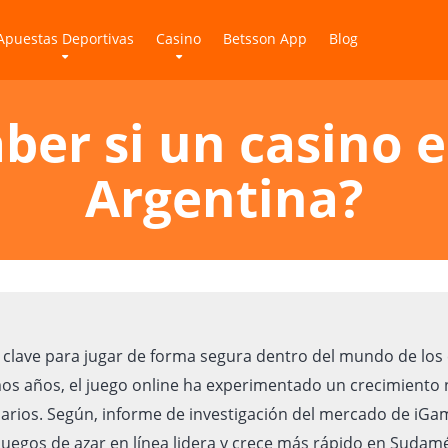
Apuestas Deportivas
Casino
Betsson App
Blog
er si un casino e
Argentina?
 clave para jugar de forma segura dentro del mundo de los c
mos años, el juego online ha experimentado un crecimiento n
rios. Según, informe de investigación del mercado de iGam
uegos de azar en línea lidera y crece más rápido en Sudamé