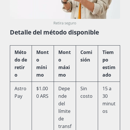
Retira seguro
Detalle del método disponible
Méto
Mont
Mont
Comi
Tiem
do de
o
o
sión
po
retir
míni
máxi
estim
o
mo
mo
ado
Astro
$1.00
Depe
Sin
15 a
Pay
0 ARS
nde
costo
30
del
minut
límite
os
de
transf