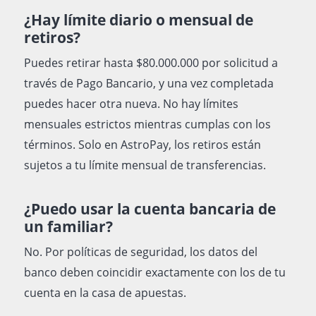
¿Hay límite diario o mensual de
retiros?
Puedes retirar hasta $80.000.000 por solicitud a
través de Pago Bancario, y una vez completada
puedes hacer otra nueva. No hay límites
mensuales estrictos mientras cumplas con los
términos. Solo en AstroPay, los retiros están
sujetos a tu límite mensual de transferencias.
¿Puedo usar la cuenta bancaria de
un familiar?
No. Por políticas de seguridad, los datos del
banco deben coincidir exactamente con los de tu
cuenta en la casa de apuestas.