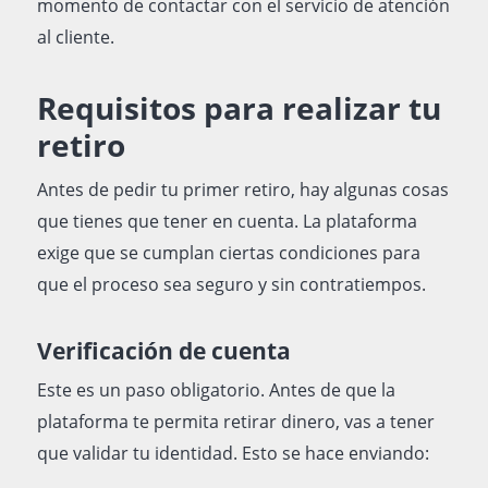
momento de contactar con el servicio de atención
al cliente.
Requisitos para realizar tu
retiro
Antes de pedir tu primer retiro, hay algunas cosas
que tienes que tener en cuenta. La plataforma
exige que se cumplan ciertas condiciones para
que el proceso sea seguro y sin contratiempos.
Verificación de cuenta
Este es un paso obligatorio. Antes de que la
plataforma te permita retirar dinero, vas a tener
que validar tu identidad. Esto se hace enviando: