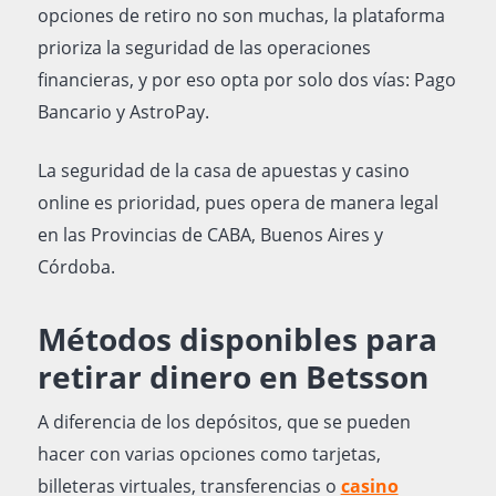
opciones de retiro no son muchas, la plataforma
prioriza la seguridad de las operaciones
financieras, y por eso opta por solo dos vías: Pago
Bancario y AstroPay.
La seguridad de la casa de apuestas y casino
online es prioridad, pues opera de manera legal
en las Provincias de CABA, Buenos Aires y
Córdoba.
Métodos disponibles para
retirar dinero en Betsson
A diferencia de los depósitos, que se pueden
hacer con varias opciones como tarjetas,
billeteras virtuales, transferencias o
casino