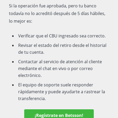
Si la operación fue aprobada, pero tu banco
todavía no lo acreditó después de 5 días hábiles,
lo mejor es:
Verificar que el CBU ingresado sea correcto.
Revisar el estado del retiro desde el historial
de tu cuenta.
Contactar al servicio de atención al cliente
mediante el chat en vivo o por correo
electrónico.
El equipo de soporte suele responder
rápidamente y puede ayudarte a rastrear la
transferencia.
¡Regístrate en Betsson!