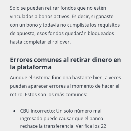
Solo se pueden retirar fondos que no estén
vinculados a bonos activos. Es decir, si ganaste
con un bono y todavía no cumpliste los requisitos
de apuesta, esos fondos quedarán bloqueados
hasta completar el rollover.
Errores comunes al retirar dinero en
la plataforma
Aunque el sistema funciona bastante bien, a veces
pueden aparecer errores al momento de hacer el
retiro. Estos son los más comunes:
CBU incorrecto: Un solo número mal
ingresado puede causar que el banco
rechace la transferencia. Verifica los 22