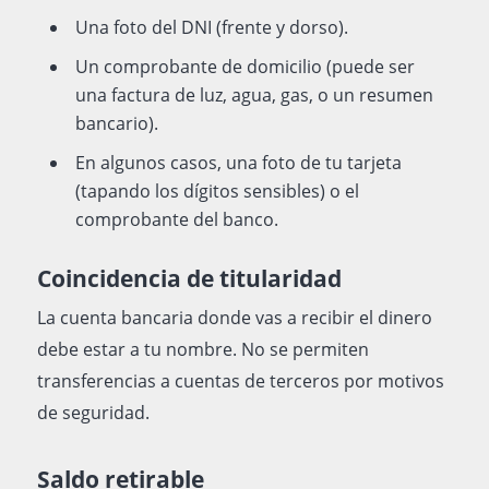
Una foto del DNI (frente y dorso).
Un comprobante de domicilio (puede ser
una factura de luz, agua, gas, o un resumen
bancario).
En algunos casos, una foto de tu tarjeta
(tapando los dígitos sensibles) o el
comprobante del banco.
Coincidencia de titularidad
La cuenta bancaria donde vas a recibir el dinero
debe estar a tu nombre. No se permiten
transferencias a cuentas de terceros por motivos
de seguridad.
Saldo retirable