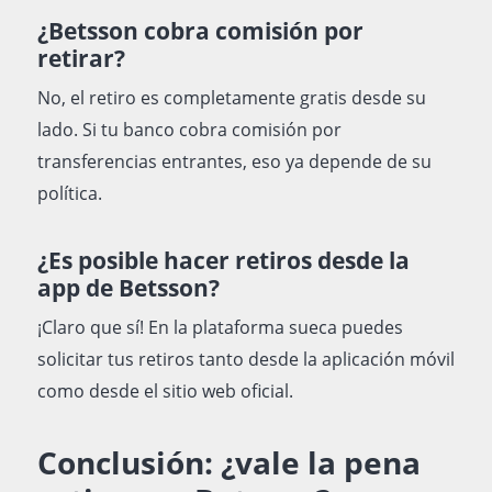
¿Betsson cobra comisión por
retirar?
No, el retiro es completamente gratis desde su
lado. Si tu banco cobra comisión por
transferencias entrantes, eso ya depende de su
política.
¿Es posible hacer retiros desde la
app de Betsson?
¡Claro que sí! En la plataforma sueca puedes
solicitar tus retiros tanto desde la aplicación móvil
como desde el sitio web oficial.
Conclusión: ¿vale la pena