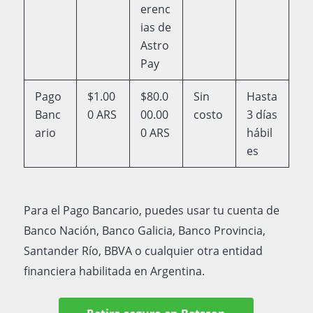
erenc
ias de
Astro
Pay
Pago
$1.00
$80.0
Sin
Hasta
Banc
0 ARS
00.00
costo
3 días
ario
0 ARS
hábil
es
Para el Pago Bancario, puedes usar tu cuenta de
Banco Nación, Banco Galicia, Banco Provincia,
Santander Río, BBVA o cualquier otra entidad
financiera habilitada en Argentina.