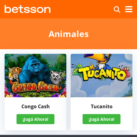
Animales
Congo Cash
Tucanito
¡Jugá Ahora!
¡Jugá Ahora!