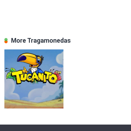
traten de casinos legalmente autorizados.
función especial WILD.
More Tragamonedas