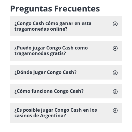
Preguntas Frecuentes
¿Congo Cash cómo ganar en esta
tragamonedas online?
Realiza tu apuesta y combina desde 3 figuras
¿Puedo jugar Congo Cash como
iguales en una misma línea de premio para
tragamonedas gratis?
obtener el valor de pago más alto
Sí, en Betsson puedes encontrar variedad de
correspondiente.
¿Dónde jugar Congo Cash?
tragamonedas gratis, incluyendo Congo Cash.
Betsson Argentina te ofrece la mejor
¿Cómo funciona Congo Cash?
experiencia de juego para apostar en esta
tragamonedas o en cualquier otra.
Se trata de un juego que consta de 5 rodillos y
¿Es posible jugar Congo Cash en los
una distribución de 4 – 3- 3- 4 filas con 432
casinos de Argentina?
líneas de pago. El gorila azul es el símbolo más
Sí, es posible hacerlo siempre y cuando se
importante. Incluye ronda de giros gratis y