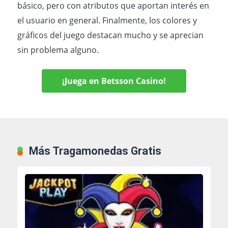
básico, pero con atributos que aportan interés en
el usuario en general. Finalmente, los colores y
gráficos del juego destacan mucho y se aprecian
sin problema alguno.
¡Juega en Betsson Casino!
Más Tragamonedas Gratis