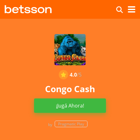
4.0
/5
Congo Cash
¡Jugá Ahora!
Pragmatic Play
by