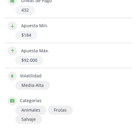
Líneas de Pago
432
Apuesta Mín.
$184
Apuesta Máx.
$92.000
Volatilidad
Media-Alta
Categorías
Animales
Frutas
Salvaje