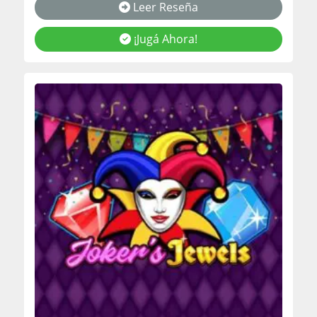
Leer Reseña
¡Jugá Ahora!