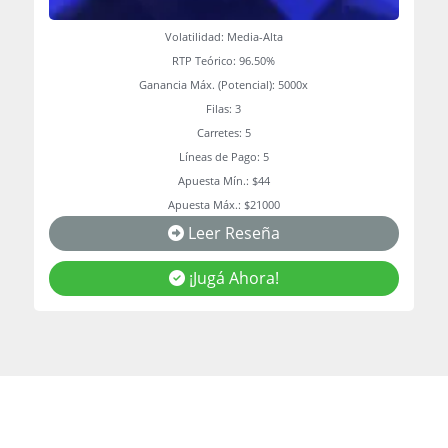
Volatilidad: Media-Alta
RTP Teórico: 96.50%
Ganancia Máx. (Potencial): 5000x
Filas: 3
Carretes: 5
Líneas de Pago: 5
Apuesta Mín.: $44
Apuesta Máx.: $21000
Leer Reseña
¡Jugá Ahora!