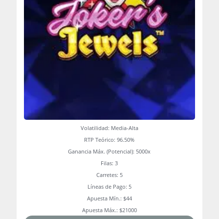
Volatilidad: Media-Alta
RTP Teórico: 96.50%
Ganancia Máx. (Potencial): 5000x
Filas: 3
Carretes: 5
Líneas de Pago: 5
Apuesta Mín.: $44
Apuesta Máx.: $21000