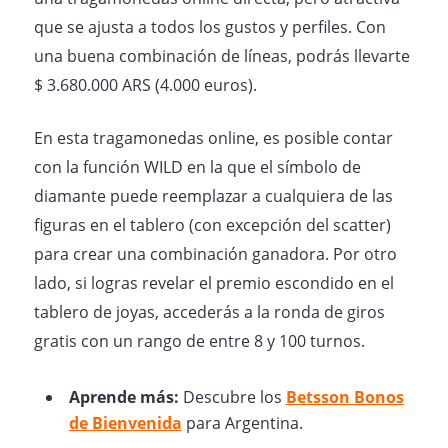
que se ajusta a todos los gustos y perfiles. Con
una buena combinación de líneas, podrás llevarte
$ 3.680.000 ARS (4.000 euros).
En esta tragamonedas online, es posible contar
con la función WILD en la que el símbolo de
diamante puede reemplazar a cualquiera de las
figuras en el tablero (con excepción del scatter)
para crear una combinación ganadora. Por otro
lado, si logras revelar el premio escondido en el
tablero de joyas, accederás a la ronda de giros
gratis con un rango de entre 8 y 100 turnos.
Aprende más:
Descubre los
Betsson Bonos
de Bienvenida
para Argentina.