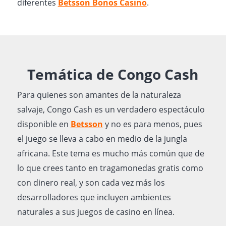
diferentes
Betsson Bonos Casino
.
Temática de Congo Cash
Para quienes son amantes de la naturaleza
salvaje, Congo Cash es un verdadero espectáculo
disponible en
Betsson
y no es para menos, pues
el juego se lleva a cabo en medio de la jungla
africana. Este tema es mucho más común que de
lo que crees tanto en tragamonedas gratis como
con dinero real, y son cada vez más los
desarrolladores que incluyen ambientes
naturales a sus juegos de casino en línea.