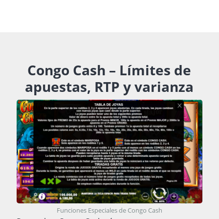
Congo Cash – Límites de
apuestas, RTP y varianza
Funciones Especiales de Congo Cash