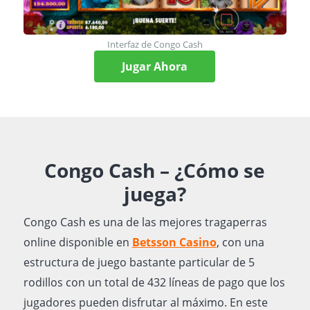
Interfaz de Congo Cash
Jugar Ahora
Congo Cash – ¿Cómo se
juega?
Congo Cash es una de las mejores tragaperras
online disponible en
Betsson Casino
, con una
estructura de juego bastante particular de 5
rodillos con un total de 432 líneas de pago que los
jugadores pueden disfrutar al máximo. En este