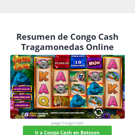
Resumen de Congo Cash
Tragamonedas Online
Juego Congo Cash
Ir a Congo Cash en Betsson