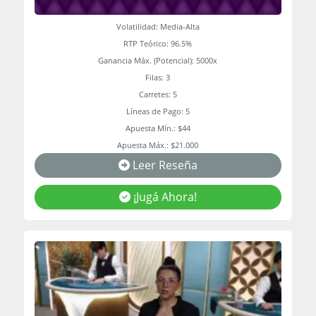
Volatilidad: Media-Alta
RTP Teórico: 96.5%
Ganancia Máx. (Potencial): 5000x
Filas: 3
Carretes: 5
Líneas de Pago: 5
Apuesta Mín.: $44
Apuesta Máx.: $21.000
Leer Reseña
¡Jugá Ahora!