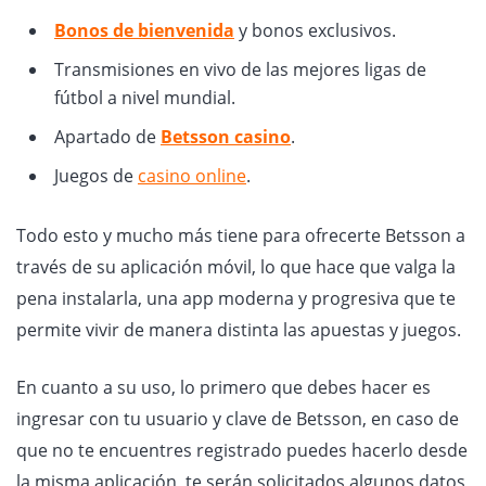
Bonos de bienvenida
y bonos exclusivos.
Transmisiones en vivo de las mejores ligas de
fútbol a nivel mundial.
Apartado de
Betsson casino
.
Juegos de
casino online
.
Todo esto y mucho más tiene para ofrecerte Betsson a
través de su aplicación móvil, lo que hace que valga la
pena instalarla, una app moderna y progresiva que te
permite vivir de manera distinta las apuestas y juegos.
En cuanto a su uso, lo primero que debes hacer es
ingresar con tu usuario y clave de Betsson, en caso de
que no te encuentres registrado puedes hacerlo desde
la misma aplicación, te serán solicitados algunos datos