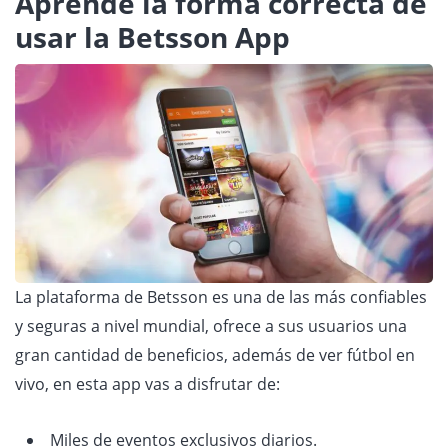
Aprende la forma correcta de
usar la Betsson App
La plataforma de Betsson es una de las más confiables
y seguras a nivel mundial, ofrece a sus usuarios una
gran cantidad de beneficios, además de ver fútbol en
vivo, en esta app vas a disfrutar de:
Miles de eventos exclusivos diarios.