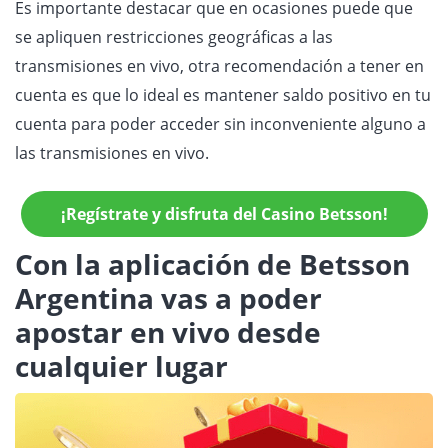
Es importante destacar que en ocasiones puede que
se apliquen restricciones geográficas a las
transmisiones en vivo, otra recomendación a tener en
cuenta es que lo ideal es mantener saldo positivo en tu
cuenta para poder acceder sin inconveniente alguno a
las transmisiones en vivo.
¡Regístrate y disfruta del Casino Betsson!
Con la aplicación de Betsson
Argentina vas a poder
apostar en vivo desde
cualquier lugar