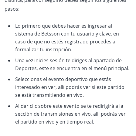
pasos:
Lo primero que debes hacer es ingresar al
sistema de Betsson con tu usuario y clave, en
caso de que no estés registrado procedes a
formalizar tu inscripción.
Una vez inicies sesión te diriges al apartado de
Deportes, este se encuentra en el menú principal.
Seleccionas el evento deportivo que estás
interesado en ver, allí podrás ver si este partido
se está transmitiendo en vivo.
Al dar clic sobre este evento se te redirigirá a la
sección de transmisiones en vivo, allí podrás ver
el partido en vivo y en tiempo real.